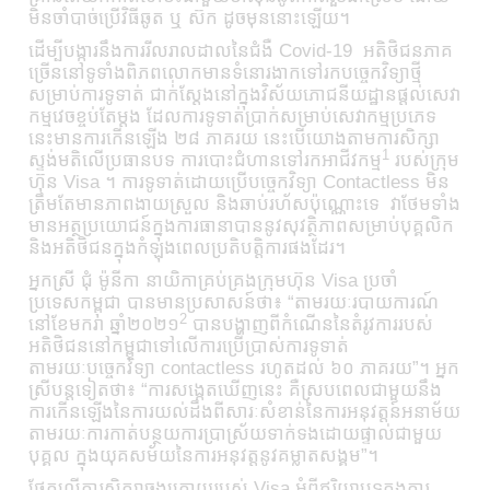
មិនចាំបាច់ប្រើវិធីឆូត ឬ ស៊ក ដូចមុននោះឡើយ។
ដើម្បីបង្ការនឹងការរីលរាលដាលនៃជំងឺ Covid-19 អតិថិជនភាគ
ច្រើននៅទូទាំងពិភពលោកមានទំនោរងាកទៅរកបច្ចេកវិទ្យាថ្មី
សម្រាប់ការទូទាត់ ជាក់់ស្តែងនៅក្នុងវិស័យភោជនីយដ្ឋានផ្តល់សេវា
កម្មវេចខ្ចប់តែម្តង ដែលការទូទាត់ប្រាក់សម្រាប់សេវាកម្មប្រភេទ
នេះមានការកើនឡើង ២៨ ភាគរយ នេះបើយោងតាមការសិក្សា
1
ស្ទង់មតិលើប្រធានបទ ការបោះជំហានទៅរកអាជីវកម្ម
របស់ក្រុម
ហ៊ុន Visa ។ ការទូទាត់ដោយប្រើបច្ចេកវិទ្យា Contactless មិន
ត្រឹមតែមានភាពងាយស្រួល និងឆាប់រហ័សប៉ុណ្ណោះទេ វាថែមទាំង
មានអត្ថប្រយោជន៍ក្នុងការធានាបាននូវសុវត្ថិភាពសម្រាប់បុគ្គលិក
និងអតិថិជនក្នុងកំឡុងពេលប្រតិបត្តិការផងដែរ។
អ្នកស្រី ជុំ ម៉ូនីកា នាយិកាគ្រប់គ្រងក្រុមហ៊ុន Visa ប្រចាំ
ប្រទេសកម្ពុជា បានមានប្រសាសន៍ថា៖ “តាមរយៈរបាយការណ៍
2
នៅខែមករា ឆ្នាំ២០២១
បានបង្ហាញពីកំណើននៃតំរូវការរបស់
អតិថិជននៅកម្ពុជាទៅលើការប្រើប្រាស់ការទូទាត់
តាមរយៈបច្ចេកវិទ្យា contactless រហូតដល់ ៦០ ភាគរយ”។ អ្នក
ស្រីបន្តទៀតថា៖ “ការសង្កេតឃើញនេះ គឺស្របពេលជាមួយនឹង
ការកើនឡើងនៃការយល់ដឹងពីសារៈសំខាន់នៃការអនុវត្តន៍អនាម័យ
តាមរយៈការកាត់បន្ថយការប្រាស្រ័យទាក់ទងដោយផ្ទាល់ជាមួយ
បុគ្គល ក្នុងយុគសម័យនៃការអនុវត្តនូវគម្លាតសង្គម”។
ផ្អែកលើការសិក្សាចុងក្រោយរបស់ Visa អំពីឥរិយាបទក្នុងការ