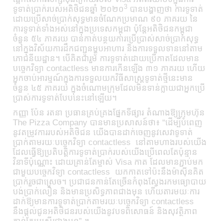
3
ទូទាត់ប្រាក់របស់អតិថិជន​ឆ្នាំ ២០២០
បានបង្ហាញថា ការទូទាត់
ដោយប្រើសាច់ប្រាក់សុទ្ធមានចំណែកប្រមាណ ៩០ ភាគរយ នៃ
ការទូទាត់ទាំងអស់នៅក្នុងប្រទេសកម្ពុជា ប៉ុន្តែអតិថិជនកម្ពុជា
ចំនួន ៥៤ ភាគរយ បានកាត់បន្ថយការប្រើប្រាស់សាច់ប្រាក់សុទ្ធ
នៅក្នុងវិស័យការដឹកជញ្ជូនម្ហូបអាហារ និងការទទួលទាននៅតាម
ភោជនីយដ្ឋាន។ បើគិតជារួម ការទូទាត់ដោយប្រើកាតដែលមាន
បច្ចេកវិទ្យា contactless មានការកើនឡើង ៣១ ភាគរយ ហើយ
អ្នកចាប់អារម្មណ៍ក្នុងការទទួលយកវិធីសាស្រ្តទូទាត់ថ្មីនេះមាន
ចំនួន ៤៥ ភាគរយ ក្នុងចំណោមក្រុមដែលមិនទាន់ក្លាយជាអ្នកប្រើ
ប្រាស់ការទូទាត់បែបនេះនៅឡើយ។
កញ្ញា ប៉ែន រតនា ប្រធានគ្រប់គ្រងផ្នែកទីផ្សារ តំណាងឱ្យក្រុមហ៊ុន
The Pizza Company បានមានប្រសាសន៍ថា៖ “ដើម្បីបំពេញ
នូវតម្រូវការរបស់អតិថិជន យើងបានដាក់ចេញនូវសេវាទូទាត់
ប្រាក់តាមរយៈបច្ចេកវិទ្យា contactless នៅតាមហាងរបស់យើង
ដែលធ្វើឱ្យប្រតិបត្តិការទូទាត់ប្រាក់របស់យើងប្រើពេលតែប៉ុន្មាន
វិនាទីប៉ុណ្ណោះ ដោយគ្រាន់តែម្ចាស់ Visa កាត ដែលមានភ្ជាប់មក
ជាមួយបច្ចេកវិទ្យា contactless យកកាតទៅប៉ះនឹងម៉ាស៊ីនគិត
ប្រាក់រួចជាស្រេច។ ប្រជាជនកាន់តែច្រើនកំពុងស្វែងរកមធ្យោបាយ
បង់ប្រាក់លឿន និងមានប្រសិទ្ធភាពជាងមុន ហើយតារមយៈការ
ដាក់ឱ្យមានការទូទាត់ប្រាក់តាមរយៈបច្ចេកវិទ្យា contactless
នឹងផ្តល់ជូនអតិថិជនរបស់យើងនូវបទពិសោធន៍ និងសុវត្ថិភាព