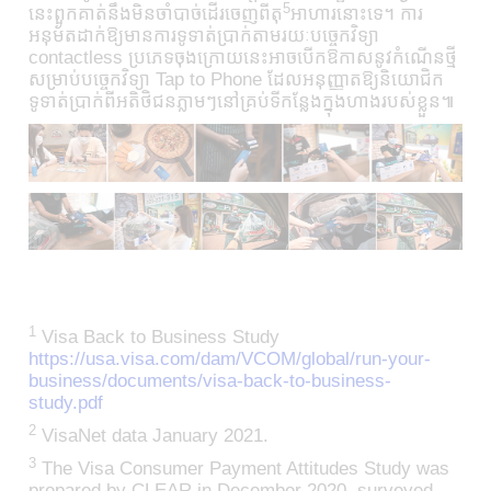
5
នេះពួកគាត់នឹងមិនចាំបាច់ដើរចេញពីតុ
អាហារនោះទេ។ ការ
អនុម័តដាក់ឱ្យមានការទូទាត់ប្រាក់តាមរយៈបច្ចេកវិទ្យា
contactless ប្រភេទចុងក្រោយនេះ​អាចបើកឱកាសនូវកំណើនថ្មី
សម្រាប់បច្ចេកវិទ្យា Tap to Phone ដែលអនុញ្ញាតឱ្យនិយោជិក
ទូទាត់ប្រាក់ពីអតិថិជនភ្លាមៗនៅគ្រប់ទីកន្លែងក្នុងហាងរបស់ខ្លួន៕
1
Visa Back to Business Study
https://usa.visa.com/dam/VCOM/global/run-your-
business/documents/visa-back-to-business-
study.pdf
2
VisaNet data January 2021.
3
The Visa Consumer Payment Attitudes Study was
prepared by CLEAR in December 2020, surveyed