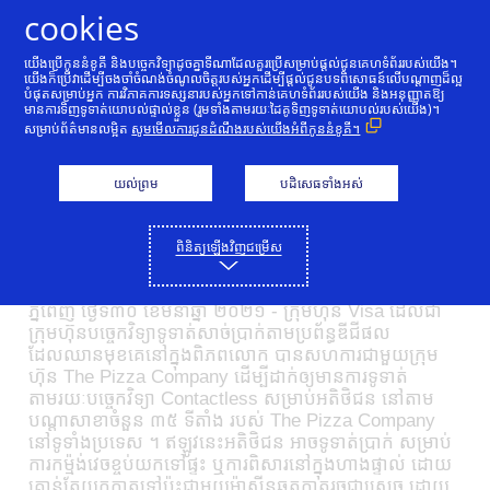
រំលងទៅមាតិកា
cookies
យើងប្រើកូននំខូគី និងបច្ចេកវិទ្យាដូចគ្នាទីណាដែលគួរប្រើសម្រាប់ផ្ដល់ជូនគេហទំព័ររបស់យើង។
Visa សហការជាមួយ The
យើងក៏ប្រើវាដើម្បីចងចាំចំណង់ចំណូលចិត្តរបស់អ្នកដើម្បីផ្ដល់ជូនបទពិសោធន៍លើបណ្តាញដ៏ល្អ
បំផុតសម្រាប់អ្នក ការវិភាគការទស្សនារបស់អ្នកទៅកាន់គេហទំព័ររបស់យើង និងអនុញ្ញាតឱ្យ
មានការទិញទូទាត់យោបល់ផ្ទាល់ខ្លួន (រួមទាំងតាមរយៈដៃគូទិញទូទាត់យោបល់របស់យើង)។
Pizza Company ដើម្បីជំរុញ
សម្រាប់ព័ត៌មានលម្អិត
សូមមើលការជូនដំណឹងរបស់យើងអំពីកូននំខូគី។
ការទូទាត់ តាមរយៈបច្ចេកវិទ្យា
យល់ព្រម
បដិសេធទាំងអស់
Contactless
03/30/2021
ពិនិត្យឡើងវិញជម្រើស
ភ្នំពេញ ថ្ងៃទី៣០ ខែមីនាឆ្នាំ ២០២១ - ក្រុមហ៊ុន Visa ដែលជា
ក្រុមហ៊ុនបច្ចេកវិទ្យាទូទាត់សាច់ប្រាក់តាមប្រព័ន្ធឌីជីផល
ដែលឈានមុខគេនៅក្នុងពិភពលោក បានសហការជាមួយក្រុម
ហ៊ុន The Pizza Company ដើម្បីដាក់ឲ្យមានការទូទាត់
តាមរយៈបច្ចេកវិទ្យា Contactless សម្រាប់អតិថិជន នៅតាម
បណ្តាសាខាចំនួន ៣៥ ទីតាំង របស់ The Pizza Company
នៅទូទាំងប្រទេស ។ ឥឡូវនេះអតិថិជន អាចទូទាត់ប្រាក់ សម្រាប់
ការកម្ម៉ង់វេចខ្ចប់យកទៅផ្ទះ ឬការពិសារនៅក្នុងហាងផ្ទាល់ ដោយ
គ្រាន់តែយកកាតទៅប៉ះជាមួយម៉ាស៊ីនឆូតកាតរួចជាស្រេច ដោយ