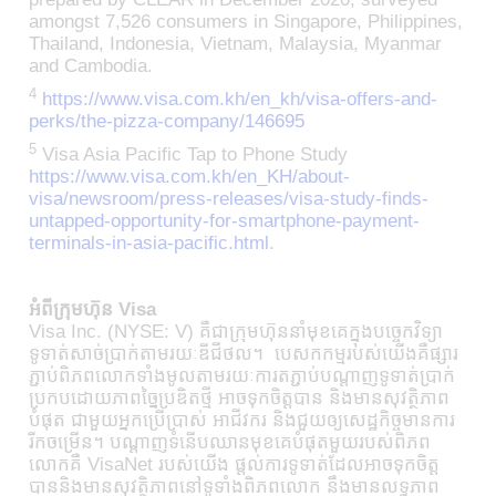
amongst 7,526 consumers in Singapore, Philippines,
Thailand, Indonesia, Vietnam, Malaysia, Myanmar
and Cambodia.
4
https://www.visa.com.kh/en_kh/visa-offers-and-
perks/the-pizza-company/146695
5
Visa Asia Pacific Tap to Phone Study
https://www.visa.com.kh/en_KH/about-
visa/newsroom/press-releases/visa-study-finds-
untapped-opportunity-for-smartphone-payment-
terminals-in-asia-pacific.html
.
អំពីក្រុមហ៊ុន Visa
Visa Inc. (NYSE: V) គឺជាក្រុមហ៊ុននាំមុខគេក្នុងបច្ចេកវិទ្យា
ទូទាត់សាច់ប្រាក់តាមរយៈឌីជីថល។ បេសកកម្មរបស់យើងគឺផ្សារ
ភ្ជាប់ពិភពលោកទាំងមូលតាមរយៈការតភ្ជាប់បណ្តាញទូទាត់ប្រាក់
ប្រកបដោយភាពច្នៃប្រឌិតថ្មី អាចទុកចិត្តបាន និងមានសុវត្ថិភាព
បំផុត ជាមួយអ្នកប្រើប្រាស់ អាជីវករ និង​ជួយឲ្យសេដ្ឋកិច្ចមានការ
រីកចម្រើន។ បណ្តាញទំនើបឈានមុខគេបំផុតមួយរបស់ពិភព
លោកគឺ VisaNet របស់យើង ផ្តល់ការទូទាត់ដែលអាចទុកចិត្ត
បាននិងមានសុវត្ថិភាពនៅទូទាំងពិភពលោក នឹងមានលទ្ធភាព