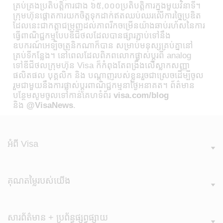
គ្រប់គ្រងប្រតិបត្តិការជាង ៦៥,០០០ប្រតិបត្តិការក្នុងមួយវិនាទី។
ក្រុមហ៊ុនផ្តោតការយកចិត្តទុកដាក់ឥតឈប់ឈរលើការច្នៃប្រឌិត
ដែលនេះជាកត្តាជម្រុញដល់ភាពរីកចម្រើនយ៉ាងឆាប់រហ័សនៃការ
ធ្វើពាណិជ្ជកម្មបែបឌីជីថលដែលបានផ្សារភ្ជាប់ទៅនឹង
ឧបករណ៍អេទ្បិចត្រូនិកណាក៏បាន សម្រាប់មនុស្សគ្រប់គ្នានៅ
គ្រប់ទីកន្លែង។ នៅពេលដែលពិភពលោកផ្លាស់ប្តូរពី analog
ទៅឌីជីថលក្រុមហ៊ុន Visa ក៏កំពុងតែពង្រឹងលើស្លាកសញ្ញា
ផលិតផល​ បុគ្គលិក និង បណ្តាញរបស់ខ្លួនរួចជាស្រេចដើម្បីចូល
រួមជាមួយនឹងការផ្លាស់ប្តូរពាណិជ្ជកម្មនាថ្ងៃអនាគត។ ព័ត៌មាន
បន្ថែមសូមចូលទៅកាន់គេហទំព័រ
visa.com/blog
និង
@VisaNews
.
អំពី Visa
គុណតម្លៃរបស់​យើង
សារព័ត៌មាន + ប្រព័ន្ធផ្សព្វផ្សាយ