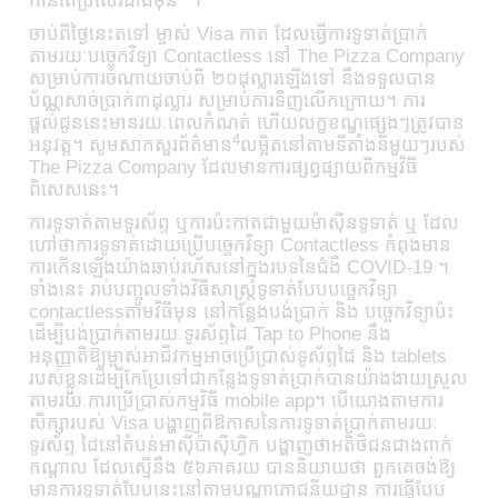
កាន់តែប្រសើរជាងមុន” ។
ចាប់ពីថ្ងៃនេះតទៅ ម្ចាស់ Visa កាត ដែលធ្វើការទូទាត់ប្រាក់
តាមរយៈបច្ចេកវិទ្យា Contactless នៅ The Pizza Company
សម្រាប់ការចំណាយចាប់ពី ២០ដុល្លារឡើងទៅ នឹងទទួលបាន
ប័ណ្ណសាច់ប្រាក់៣ដុល្លារ សម្រាប់ការទិញលើកក្រោយ។ ការ
ផ្តល់ជូននេះមានរយៈពេលកំណត់ ហើយលក្ខខណ្ឌផ្សេងៗត្រូវបាន
4
អនុវត្ត។​ សូមសាកសួរព័ត៌មាន
លម្អិតនៅតាមទីតាំងនីមួយៗរបស់
The Pizza Company ដែលមានការផ្សព្វផ្សាយពីកម្មវិធី
ពិសេសនេះ។
ការទូទាត់តាមទូរស័ព្ទ ឬការប៉ះកាតជាមួយម៉ាស៊ីនទូទាត់ ឬ ដែល
ហៅថាការទូទាត់ដោយប្រើបច្ចេកវិទ្យា Contactless កំពុងមាន
ការកើនឡើងយ៉ាងឆាប់រហ័សនៅក្នុងរបទនៃជំងឺ
COVID-19
។
ទាំងនេះ រាប់បញ្ចូលទាំងវិធីសាស្រ្តទូទាត់បែបបច្ចេកវិទ្យា
contactlessតាមវិធីមុន នៅកន្លែងបង់ប្រាក់ និង​ បច្ចេកវិទ្យាប៉ះ
ដើម្បីបង់ប្រាក់តាមរយៈទូរស័ព្ទដៃ Tap to Phone នឹង
អនុញ្ញាតិឱ្យម្ចាស់អាជីវកម្មអាចប្រើប្រាស់ទូស័ព្ទដៃ និង tablets
របស់ខ្លួនដើម្បីកែប្រែទៅជាកន្លែងទូទាត់ប្រាក់បានយ៉ាងងាយស្រួល
តាមរយៈការប្រើប្រាស់កម្មវិធី mobile app។​ បើយោងតាមការ
សិក្សារបស់ Visa បង្ហាញពីឱកាសនៃការទូទាត់ប្រាក់តាមរយៈ
ទូរស័ព្ទ ដៃនៅតំបន់អាស៊ីប៉ាស៊ីហ្វិក បង្ហាញថាអតិថិជនជាងពាក់
កណ្តាល ដែលស្មើនឹង ៥៦ភាគរយ បាននិយាយថា ពួកគេចង់ឱ្យ
មានការទូទាត់បែបនេះនៅតាមបណ្តាភោជនីយដ្ឋាន ការធ្វើបែប