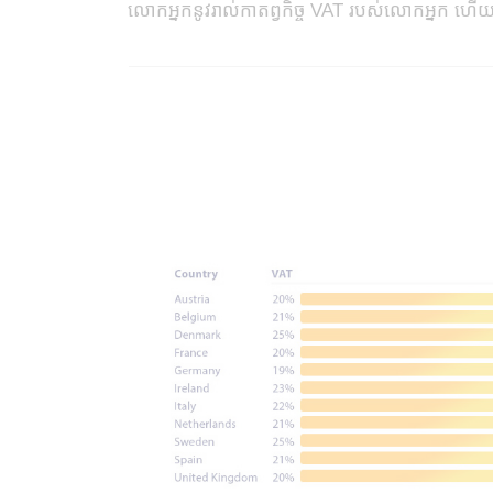
លោកអ្នកនូវរាល់កាតព្វកិច្ច VAT របស់លោកអ្នក 