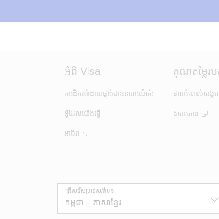
អំពី Visa
គុណតម្លៃរប
ការដឹកនាំដោយ​ផ្តល់ជាឧទាហរណ៍គំរូ
ផលប៉ះពាល់សង្គម
អ្វីដែលយើងធ្វើ
ងសមភាព
អាជីព
ជ្រើសរើស​ប្រទេស/តំបន់