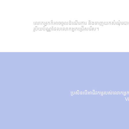
លោកអ្នកក៏អាចចូលដំណើរការ និងទាញយកសំណុំរបាយកា
រូបិយប័ណ្ណដែលលោកអ្នកជ្រើសរើស។
ប្រសិនបើអាជីវកម្មរបស់លោកអ្នក
V