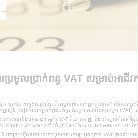
រប្រមូលប្រាក់ពន្ធ VAT សម្រាប់អាជីវក
ាលី ជប៉ុន ឬកូរ៉េខាងត្បូងសម្រាប់អាជីវកម្មរបស់លោកអ្នកដែរឬទេ? តើលោ
វកម្មផ្សេងៗទៀត លោកអ្នកកំពុងបង់ប្រាក់ពន្ធអាករលើតម្លៃបន្ថែម (VAT
លវេលានិងធនធាន។ ច្បាប់ VAT គឺស្មុគស្មាញ និងខុសគ្នាទៅតាមទីផ្សារ។
AT របស់ពួកគេ។ សូមឲ្យយើងខ្ញុំជួយលោកអ្នកក្នុងការទាមទារ VAT មកវិ
ជាក្រុមហ៊ុនសកលឈានមុខគេក្នុងការប្រមូលប្រាក់ VAT ត្រលប់មកវិញដោ