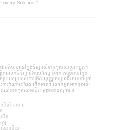
ecovery Solution ។
ាអតិបរមានៅក្នុងទីផ្សារសំខាន់ៗរបស់លោកអ្នក។
តិការលក់ទំនិញ និងសេវាកម្ម និងភាគច្រើននៅក្នុង
ាប់នៅប្រទេសជាច្រើនអនុញ្ញាតឲ្យអាជីវកម្មនៅក្រៅ
ពោះការចំណាយដែលកើតមាន។ លោកអ្នកអាចប្រមូល
ណាយសំខាន់ៗរបស់អាជីវកម្មដូចខាងក្រោម ៖
ត
និងចំណីអាហារ
ូន
និសីទ
កម្ម
ៈការិយាល័យ