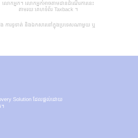
លោកអ្នក។ លោកអ្នកអាចតាមដានដំណើរការនេះ
តាមរយៈគេហទំព័រ Taxback ។
ណង ការទូទាត់ និងឯកសារនៅក្នុងប្រទេសណាមួយ ឬ
Recovery Solution ដែលផ្តល់ដោយ
ក។