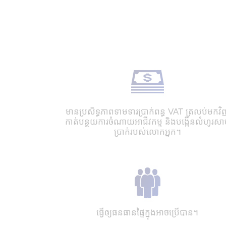
មានប្រសិទ្ធភាពទាមទារប្រាក់ពន្ធ VAT ត្រលប់មកវិ
កាត់បន្ថយការចំណាយអាជីវកម្ម និងបង្កើនលំហូរសាច
ប្រាក់របស់លោកអ្នក។
ធ្វើឲ្យធនធានផ្ទៃក្នុងអាចប្រើបាន។