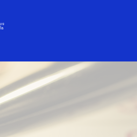
្រប់រូប
នបទ
ាំង