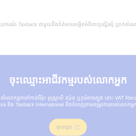
រណ៍ Taxback ជាមួយនឹងព័ត៌មានលម្អិតអំពីពាក្យស្នើរសុំ ប្រាក់សំ
ចុះឈ្មោះអាជីវកម្មរបស់លោកអ្នក
នាំលោកអ្នកទៅកាន់អឺរ៉ុប អូស្ត្រាលី ជប៉ុន ឬកូរ៉េខាងត្បូង នោះ VAT 
isa និង Taxback International នឹងបំពេញតាមតម្រូវការរបស់លោកអ្ន
ចុះឈ្មោះ