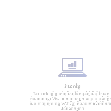
វាយតម្លៃ
Taxback ប្រើប្រាស់ប្រើកម្មវិធីកម្មសិទ្ធិដើម្បីវិភាគកា
ចំណាយប័ណ្ណ Visa របស់លោកអ្នក សម្រាប់ប្រតិបត្តិ
ដែលអាចប្រមូលពន្ធ VAT វិញ និងរាយការណ៍អំពីឱ
ដល់លោកអ្នក។