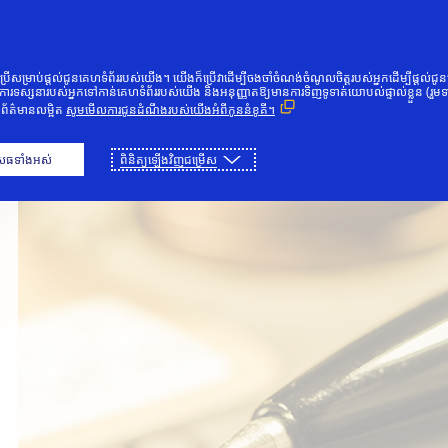
រំលងទៅមាតិកា
បុគ្គល
អាជីវកម្ម
នវានុវត្តករ
មនុស្សគ
ួរប្រើសម្រាប់ផ្ដល់ជូនគេហទំព័ររបស់យើង។ យើងក៏ប្រើវាដើម្បីចងចាំចំណង់ចំណូលចិត្តរបស់អ្នកដើម្បីផ្ដល់ជូ
ការទស្សនារបស់អ្នកទៅកាន់គេហទំព័ររបស់យើង និងអនុញ្ញាតឱ្យមានការទិញទូទាត់យោបល់ផ្ទាល់ខ្លួន (រួមទ
ព័ត៌មានលម្អិត
សូមមើលការជូនដំណឹងរបស់យើងអំពីកូននំខូគី។
េធទាំងអស់
ពិនិត្យឡើងវិញជម្រើស