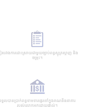
សវាងការដោះស្រាយជាមួយច្បាប់ពន្ធស្មុគ្រស្មាញ និង
ចម្រុះ។
ទទួលបានប្រាក់ពន្ធទាមទារផ្ទេរទៅក្នុងគណនីធនាគារ
របស់លោកអ្នកដោយផ្ទាល់។