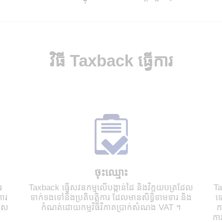
វិធី Taxback ធ្វើការ
ចុះឈ្មោះ
រ
Taxback ធ្វើសវនកម្មលើបង្កាន់ដៃ និងវិក្កយបត្រដែល
Ta
ការ
ទាក់ទងទៅនឹងប្រតិបត្តិការ ដែលមានសិទ្ធិទាមទារ និង
ទ
កាស
កំណត់ដោយកម្មវិធីវិភាគប្រាក់សំណង VAT ។
ក
កា