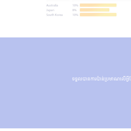
ទទួលបានការប៉ាន់ប្រមាណលើអ្