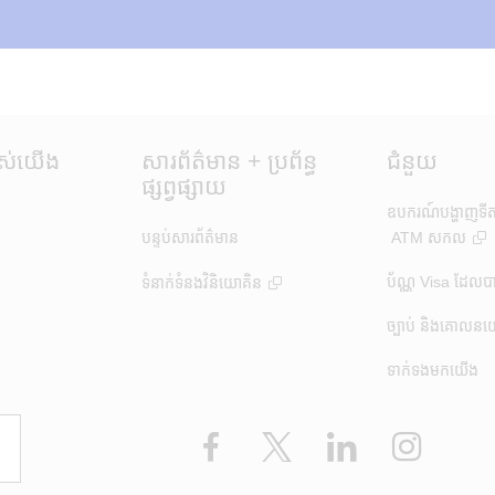
ស់​យើង
សារព័ត៌មាន + ប្រព័ន្ធ
ជំនួយ
ផ្សព្វផ្សាយ
ឧបករណ៍បង្ហាញទីតាំ
បន្ទប់សារព័ត៌មាន
ATM សកល
ប័ណ្ណ Visa ដែលប
ទំនាក់ទំនងវិនិយោគិន
ច្បាប់ និងគោលន
ទាក់ទងមកយើង
Facebook
X
LinkedIn
Instagr