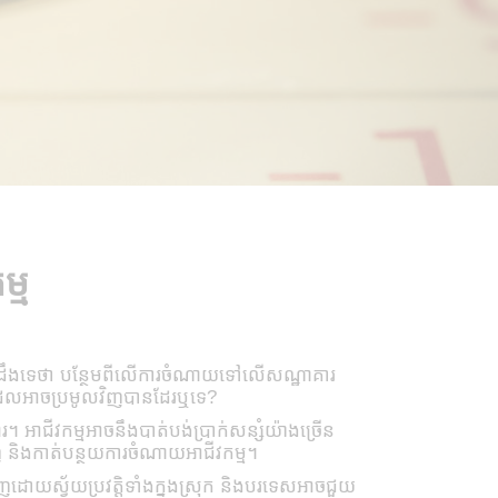
ម្ម
កអ្នកដឹងទេថា បន្ថែមពីលើការចំណាយទៅលើសណ្ឋាគារ
) ដែលអាចប្រមូលវិញបានដែរឬទេ?
 អាជីវកម្មអាចនឹងបាត់បង់ប្រាក់សន្សំយ៉ាងច្រើន
ញ និងកាត់បន្ថយការចំណាយអាជីវកម្ម។
យស្វ័យប្រវត្តិទាំងក្នុងស្រុក និងបរទេសអាចជួយ