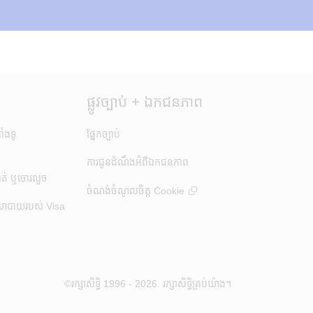
ផ្លូវច្បាប់ + ឯកជនភាព
ងទូ​
ផ្នែកច្បាប់
ការជូនដំណឹងអំពីឯកជនភាព
ាត់ ឬចោរលួច
ចំណង់ចំណូលចិត្ត​ Cookie
យោបាយរបស់ Visa
am
©រក្សាសិទ្ធិ 1996 - 2026. រក្សាសិទ្ធិគ្រប់យ៉ាង។