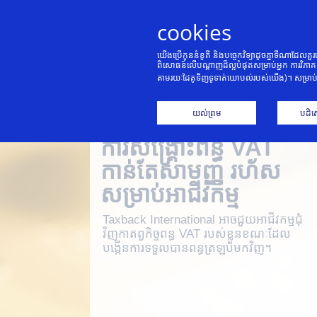
cookies
យើងប្រើកូននំខូគី និងបច្ចេកវិទ្យាដូចគ្នាទីណាដែលគ
ពិសោធន៍លើបណ្តាញដ៏ល្អបំផុតសម្រាប់អ្នក ការវិភាគ
តាមរយៈដៃគូទិញទូទាត់យោបល់របស់យើង)។ សម្រាប់
យល់ព្រម
បដិស
ការសង្គ្រោះពន្ធ VAT
កាន់តែសាមញ្ញ រហ័ស​
សម្រាប់អាជីវកម្ម
Taxback International អាចជួយ​អាជីវកម្ម​ជុំ
វិញ​កាតព្វកិច្ច​ពន្ធ VAT របស់ខ្លួន​ខណៈ​ដែល​
បង្កើន​ការ​ទទួលបាន​ពន្ធ​ត្រឡប់មកវិញ។