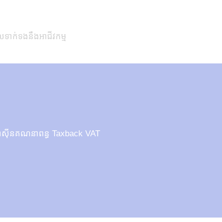
ាក់ទងនឹងអាជីវកម្ម
៉ាស៊ីនគណនាពន្ធ Taxback VAT