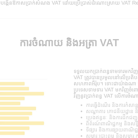
ហើយបង្កើនឱកាសប្រាក់សំណង VAT ដោយប្រើប្រាស់ដំណោះស្រាយ VAT R
ការចំណាយ និងអត្រា VAT
ទទួលយកប្រាក់ពន្ធទាមទារមកវិញជ
VAT ត្រូវបានប្រមូលនៅលើប្រតិបត្
សហភាពអឺរ៉ុប។ ទោះជាយ៉ាងណា ច្ប
ប្រទេសទាមទារ VAT មកវិញចំ
វិញនូវប្រាក់ពន្ធ VAT លើការចំ
ការធ្វើដំណើរ និងការកំសាន្
សណ្ឋាគារ ភោជនីយដ្ឋាន 
ប្រេងឥន្ធនៈ និងការដឹកជញ្ជ
ពិព័រណ៍ពាណិជ្ជកម្ម និងសន្
ទីផ្សារ និងការផ្សាយពាណិជ្ជ
សម្ភារៈបោះពុម្ព និងសម្ភារ