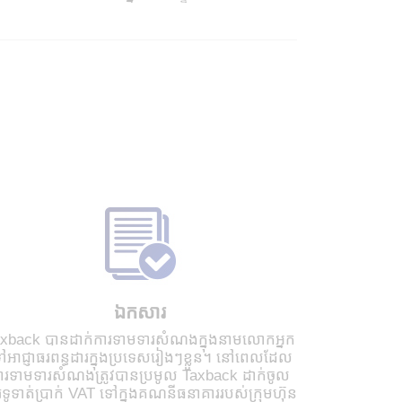
ឯកសារ
xback បានដាក់ការទាមទារសំណងក្នុងនាមលោកអ្នក
ៅអាជ្ញាធរពន្ធដារក្នុងប្រទេសរៀងៗខ្លួន។ នៅពេលដែល
ារទាមទារសំណងត្រូវបានប្រមូល Taxback ដាក់ចូល
រទូទាត់ប្រាក់ VAT ទៅក្នុងគណនីធនាគាររបស់ក្រុមហ៊ុន