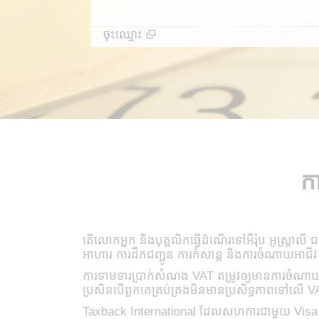
ចុះឈ្មោះ
កា
តើលោកអ្នក និងបុគ្គលិកធ្វើដំណើរទៅអឺរ៉ុប អូស្ត្រ
អាហារ ការដឹកជញ្ជូន ការកំសាន្ត និងការចំណាយអាជី
ការទាមទារប្រាក់សំណង VAT តម្រូវឲ្យមានការចំណាយពេ
ប្រសិនបើពួកគេគ្រប់គ្រងមិនមានប្រសិទ្ធភាពទៅលើ V
Taxback International ដែលសហការជាមួយ Visa និង