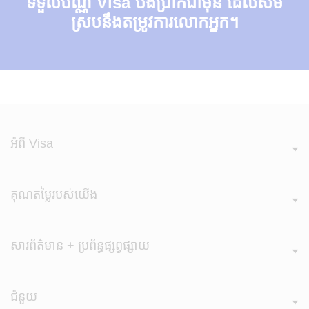
ទទួលប័ណ្ណ Visa បង់ប្រាក់ជាមុន ដែលសម
ស្របនឹងតម្រូវការលោកអ្នក។
អំពី Visa
គុណតម្លៃរបស់​យើង
សារព័ត៌មាន + ប្រព័ន្ធផ្សព្វផ្សាយ
ជំនួយ