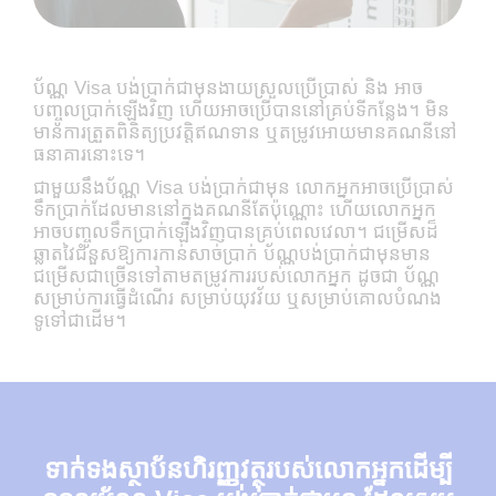
ប័ណ្ណ Visa បង់ប្រាក់ជាមុនងាយស្រួលប្រើប្រាស់ និង អាច
បញ្ចូលប្រាក់ឡើងវិញ ហើយអាចប្រើបាននៅគ្រប់ទីកន្លែង​។ មិន
មាន​ការត្រួតពិនិត្យប្រវត្តិឥណទាន ឬ​តម្រូវអោយមានគណនីនៅ​
ធនាគារនោះទេ។
ជាមួយនឹង​ប័ណ្ណ Visa បង់ប្រាក់ជាមុន លោក​អ្នកអាចប្រើប្រាស់
ទឹកប្រាក់ដែលមាននៅ​ក្នុងគណនីតែប៉ុណ្ណោះ ហើយលោកអ្នក
អាចបញ្ចូលទឹកប្រាក់ឡើងវិញបានគ្រប់ពេលវេលា។ ជម្រើសដ៏
ឆ្លាតវៃ​ជំនួសឱ្យការកាន់សាច់ប្រាក់ ប័ណ្ណបង់ប្រាក់ជាមុនមាន
ជម្រើសជាច្រើនទៅតាមតម្រូវការ​របស់លោកអ្នក​ ដូចជា​ ប័ណ្ណ
សម្រាប់ការធ្វើដំណើរ សម្រាប់យុវវ័យ ឬសម្រាប់គោលបំណង
ទូទៅជាដើម។
ទាក់ទង​ស្ថាប័នហិរញ្ញវត្ថុ​របស់លោកអ្នក​ដើម្បី