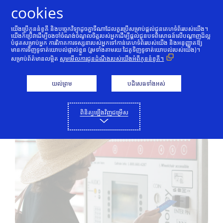
រំលងទៅមាតិកា
cookies
យើងប្រើកូននំខូគី និងបច្ចេកវិទ្យាដូចគ្នាទីណាដែលគួរប្រើសម្រាប់ផ្ដល់ជូនគេហទំព័ររបស់យើង។
យើងក៏ប្រើវាដើម្បីចងចាំចំណង់ចំណូលចិត្តរបស់អ្នកដើម្បីផ្ដល់ជូនបទពិសោធន៍លើបណ្តាញដ៏ល្អ
បំផុតសម្រាប់អ្នក ការវិភាគការទស្សនារបស់អ្នកទៅកាន់គេហទំព័ររបស់យើង និងអនុញ្ញាតឱ្យ
ប័ណ្ណឥណទាន
ប័ណ្ណឥណពន្ធ
ប័ណ្ណបង់ប្រាក់ជាមុន
មានការទិញទូទាត់យោបល់ផ្ទាល់ខ្លួន (រួមទាំងតាមរយៈដៃគូទិញទូទាត់យោបល់របស់យើង)។
សម្រាប់ព័ត៌មានលម្អិត
សូមមើលការជូនដំណឹងរបស់យើងអំពីកូននំខូគី។
អត្ថប្រយោជន៍ប័ណ្ណបង់ប្រាក់
យល់ព្រម
បដិសេធទាំងអស់
ជាមុនរបស់ Visa
ពិនិត្យឡើងវិញជម្រើស