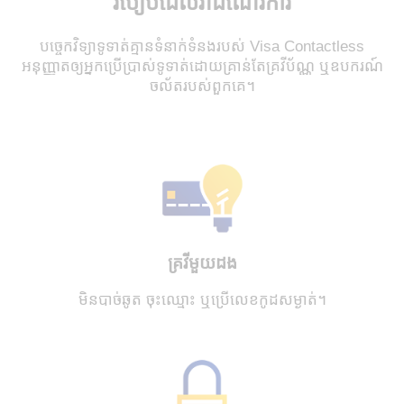
របៀបដែលវាដំណើរការ
បច្ចេកវិទ្យាទូទាត់គ្មានទំនាក់ទំនងរបស់ Visa Contactless
អនុញ្ញាតឲ្យអ្នកប្រើប្រាស់ទូទាត់ដោយគ្រាន់តែគ្រវីប័ណ្ណ ឬឧបករណ៍
ចល័តរបស់ពួកគេ។
គ្រវីមួយដង
មិនបាច់ឆូត ចុះឈ្មោះ ឬប្រើលេខកូដសម្ងាត់។