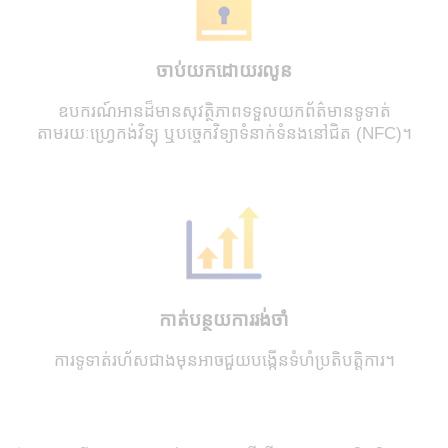
ចាប់យកដោយរលូន
ឧបករណ៍អានដ៏មានសុវត្ថិភាពទទួលយកព័ត៌មានទូទាត់
តាមរយៈហ្វ្រេកង់វិទ្យុ ឬបច្ចេកវិទ្យាទំនាក់ទំនងនៅជិត (NFC)។
កាត់បន្ថយការរង់ចាំ
ការទូទាត់រហ័សជាងមុនអាចជួយបង្កើនទំហំប្រតិបត្តិការ។