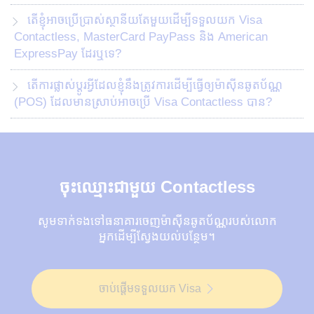
តើខ្ញុំអាចប្រើប្រាស់ស្ថានីយតែមួយដើម្បីទទួលយក Visa
Contactless, MasterCard PayPass និង American
ExpressPay​ ដែរឬទេ?
តើការផ្លាស់ប្តូរអ្វីដែលខ្ញុំនឹងត្រូវការដើម្បីធ្វើឲ្យម៉ាស៊ីនឆូតប័ណ្ណ
(POS) ដែលមានស្រាប់អាចប្រើ Visa Contactless បាន?
ចុះឈ្មោះជាមួយ Contactless
សូមទាក់ទងទៅធនាគារចេញម៉ាស៊ីនឆូតប័ណ្ណរបស់លោក
អ្នកដើម្បីស្វែងយល់បន្ថែម។
ចាប់ផ្តើមទទួលយក Visa