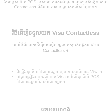
កែលម្អស្ថានីយ POS របស់លោកអ្នកដើម្បីទទួលយកប្រតិបត្តិការតាម
Contactless ពីដំណោះស្រាយទូទាត់ចល័តនាំមុខគេ។
វិធីដើម្បីទទួលយក Visa Contactless
មានវិធីពីរយ៉ាងដើម្បីចាប់ផ្តើមទទួលយកប្រតិបត្តិការ Visa
Contactless ៖
ដំឡើងស្ថានីយដែលបានរួមបញ្ចូលឧបករណ៍អាន Visa ។
បន្ថែមគ្រឿងឧបករណ៍អាន Visa ទៅលើស្ថានីយ៍ POS
ដែលមានស្រាប់របស់លោកអ្នក។
អត្ថប្រយោជន៍