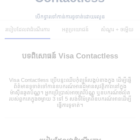
បើកទ្វារទៅកាន់ការទូទាត់ដោយរលូន
របៀបដែលវាដំណើរការ
អត្ថប្រយោជន៍
សំណួរ + ចម្លើយ
បទពិសោធន៍ Visa Contactless
Visa Contactless ប្រើបន្ទះឈីបកុំព្យូទ័របង្កប់ខាងក្នុង ដើម្បីផ្ញើ
ព័ត៌មានទូទាត់ទៅកាន់ឧបករណ៍អានដ៏មានសុវត្ថិភាពនៅក្នុង
ម៉ាស៊ីនឆូតប័ណ្ណ។ អ្នកប្រើប្រាស់អាចគ្រវីប័ណ្ណ ឬឧបករណ៍ចល័ត
របស់ពួកគេក្នុងចម្ងាយ 3​ ទៅ 5 សង់ទីម៉ែត្រពីឧបករណ៍អានដើម្បី
ធ្វើការទូទាត់។