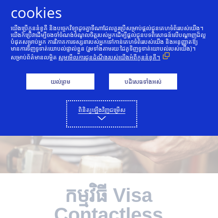
រំលងទៅមាតិកា
cookies
យើងប្រើកូននំខូគី និងបច្ចេកវិទ្យាដូចគ្នាទីណាដែលគួរប្រើសម្រាប់ផ្ដល់ជូនគេហទំព័ររបស់យើង។
យើងក៏ប្រើវាដើម្បីចងចាំចំណង់ចំណូលចិត្តរបស់អ្នកដើម្បីផ្ដល់ជូនបទពិសោធន៍លើបណ្តាញដ៏ល្អ
សម្រាប់អ្នកជំនួញ
សម្រាប់ធនាគារចេញប័ណ្ណ និងម៉ាស៊ីនឆូត
បំផុតសម្រាប់អ្នក ការវិភាគការទស្សនារបស់អ្នកទៅកាន់គេហទំព័ររបស់យើង និងអនុញ្ញាតឱ្យ
មានការទិញទូទាត់យោបល់ផ្ទាល់ខ្លួន (រួមទាំងតាមរយៈដៃគូទិញទូទាត់យោបល់របស់យើង)។
សម្រាប់ព័ត៌មានលម្អិត
សូមមើលការជូនដំណឹងរបស់យើងអំពីកូននំខូគី។
យល់ព្រម
បដិសេធទាំងអស់
ពិនិត្យឡើងវិញជម្រើស
កម្មវិធី Visa
Contactless