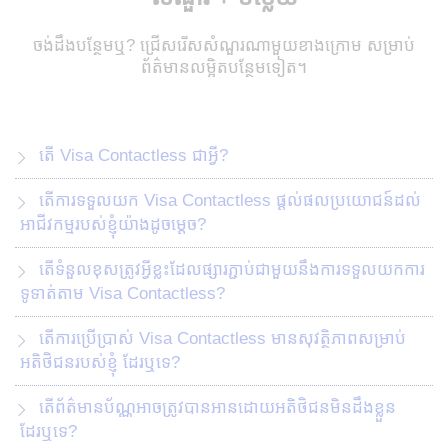
ចង់ដឹងបន្ថែមឬ? ជ្រើសរើសសំណួរណាមួយខាងក្រោម សម្រាប់
ព័ត៌មានលម្អិតបន្ថែមទៀត។
តើ Visa Contactless ជាអ្វី?
តើការទទួលយក Visa Contactless ផ្តល់ផលប្រយោជន៍ដល់
អាជីវកម្មរបស់ខ្ញុំយ៉ាងដូចម្តេច?
តើទំនួលខុសត្រូវអ្វីខ្លះដែលផ្សារភ្ជាប់ជាមួយនឹងការទទួលយកការ
ទូទាត់តាម Visa Contactless?
តើការប្រើប្រាស់ Visa Contactless មានសុវត្ថិភាពសម្រាប់
អតិថិជនរបស់ខ្ញុំ ដែរឬទេ?
តើព័ត៌មានប័ណ្ណអាចត្រូវបានអានដោយអតិថិជនមិនដឹងខ្លួន
ដែរឬទេ?