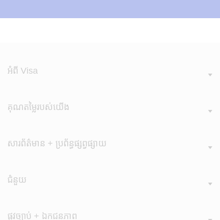
អំពី Visa
គុណតម្លៃរបស់​យើង
សារព័ត៌មាន + ប្រព័ន្ធផ្សព្វផ្សាយ
ជំនួយ
ផ្លូវច្បាប់ + ឯកជនភាព