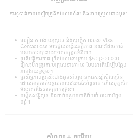
ការទូទាត់តាមអេឡិចត្រូនិកដែលរហ័ស និងងាយស្រួលជាងមុន។
ល្បឿន ភាពងាយស្រួល និងសុវត្ថិភាពរបស់​ Visa
Contactless អាចជួយបង្កើនភក្តីភាព ខណៈដែលកាត់
បន្ថយការបោះបង់ចោលកន្ត្រកទំនិញ។
ប្រតិបត្តិការភាគច្រើនដែលនៅក្រោម $50 (200.000
រៀល)មិនត្រូវការហត្ថលេខានោះទេ បែបនេះគឺដើម្បីបន្ថែម
ភាពងាយស្រួល។
ប្រសិទ្ធភាពប្រសើរជាងមុននាំឲ្យមានការសន្សំសំចៃច្រើន
ដោយអាចកាត់បន្ថយពេលវេលារង់ចាំទូទាត់ ហើយបុគ្គលិក
មិនរវល់នឹងសាច់ប្រាក់ច្រើន។
បង្កើនសន្តិសុខ និងកាត់បន្ថយហានិភ័យចំពោះការក្លែង
បន្លំ។
សំណួរ + ចម្លើយ