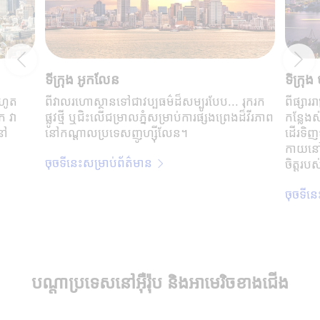
ទីក្រុង អូកលែន
ទីក្រុ
រហូត
ពី​វាល​រហោស្ថាន​ទៅ​ជា​វប្បធម៌​ដ៏​សម្បូរ​បែប... រុករក
ពីផ្សារ
ក វា
ផ្លូវថ្មី ឬជិះលើជម្រាលភ្នំសម្រាប់ការផ្សងព្រេងដ៏វីរភាព
កន្លែង
នៅ
នៅកណ្តាលប្រទេសញូហ្ស៊ីលែន។
ដើរទិញ
កាយនៅទ
ចុចទីនេះសម្រាប់ព័ត៌មាន
ចិត្តរ
ចុចទីនេ
បណ្តាប្រទេសនៅអ៊ឺរ៉ុប និងអាមេរិចខាងជើង