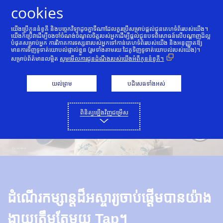
រំលងទៅមាតិកា
cookies
យើងប្រើកូននំខូគី និងបច្ចេកវិទ្យាដូចគ្នាទីណាដែលគួរប្រើសម្រាប់ផ្ដល់ជូនគេហទំព័ររបស់យើង។
យើងក៏ប្រើវាដើម្បីចងចាំចំណង់ចំណូលចិត្តរបស់អ្នកដើម្បីផ្ដល់ជូនបទពិសោធន៍លើបណ្តាញដ៏ល្អ
បំផុតសម្រាប់អ្នក ការវិភាគការទស្សនារបស់អ្នកទៅកាន់គេហទំព័ររបស់យើង និងអនុញ្ញាតឱ្យ
មានការទិញទូទាត់យោបល់ផ្ទាល់ខ្លួន (រួមទាំងតាមរយៈដៃគូទិញទូទាត់យោបល់របស់យើង)។
សម្រាប់ព័ត៌មានលម្អិត
សូមមើលការជូនដំណឹងរបស់យើងអំពីកូននំខូគី។
យល់ព្រម
បដិសេធទាំងអស់
ពិនិត្យឡើងវិញជម្រើស
ដំណើរកម្សាន្តដ៏អស្ចារ្យចាប់ផ្តើមបានយ៉ាង
ងាយត្រឹមតែមួយ Tap។