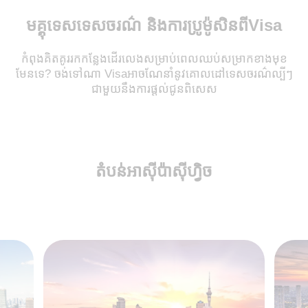
មគ្គុទេសទេសចរណ៌ និងការប្រូម៉ូសិនពី​Visa
កំពុងគិតគូររកកន្លែងដើរលេងសម្រាប់ពេលឈប់សម្រាកខាងមុខ
មែនទេ? ចង់ទៅណា Visaអាចណែនាំនូវគោលដៅទេសចរណ៌ល្បីៗ
ជាមួយនឹងការផ្តល់ជូនពិសេស
តំបន់អាស៊ីប៉ាស៊ីហ្វិច