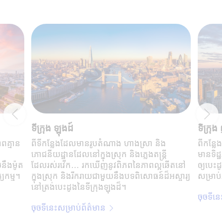
ទីក្រុង ឡុងដ៍
ទីក្រុ
ពគ្មាន
ពីទីកន្លែងដែលមាន​រូបតំណាង​ ហាងស្រា និង
ពីកន្ល
ភោជនីយដ្ឋានដែលនៅក្នុងស្រុក និងភ្លេងតន្ត្រី
មាន​ទិដ្
យនឹងម៉ូត
ដែលរស់រវើក… រកឃើញនូវពិភពនៃភាពល្អឆើតនៅ
ឲ្យបេះដ
យកម្ម។​
ក្នុងស្រុក និងរីករាយជាមួយនឹងបទពិសោធន៍ដ៏អស្ចារ្យ
សម្រាប់
នៅត្រង់បេះដូងនៃទីក្រុងឡុងដ៏។
ចុចទីនេ
ចុចទីនេះសម្រាប់ព័ត៌មាន