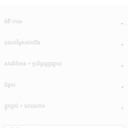
អំពី Visa
គុណតម្លៃរបស់​យើង
សារព័ត៌មាន + ប្រព័ន្ធផ្សព្វផ្សាយ
ជំនួយ
ផ្លូវច្បាប់ + ឯកជនភាព