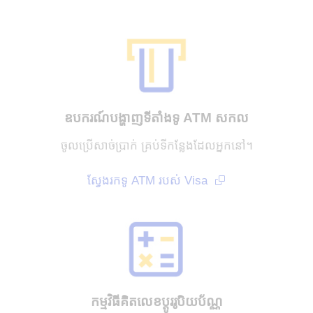
ឧបករណ៍បង្ហាញទីតាំងទូ​ ATM សកល
ចូលប្រើសាច់ប្រាក់ គ្រប់ទីកន្លែងដែលអ្នកនៅ។
ស្វែងរកទូ ATM ​របស់​ Visa
កម្មវិធី​គិតលេខ​ប្ដូរ​រូបិយប័ណ្ណ