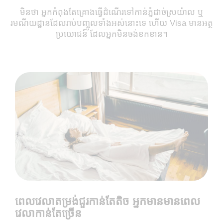
មិនថា អ្នកកំពុងតែគ្រោងធ្វើដំណើរទៅកាន់ភ្នំដាច់ស្រយ៉ាល ឬ
រមណីយដ្ឋានដែលរាប់​​បញ្ចូល​ទាំង​អស់នោះទេ ហើយ Visa មានអត្ថ
ប្រយោជន៍ ដែលអ្នកមិនចង់ខកខាន។
ពេលវេលាតម្រង់ជួរកាន់តែតិច អ្នកមានមានពេល
វេលាកាន់តែច្រើន