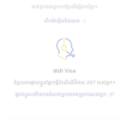
ចាត់ទុកវាជា​អ្នកបកប្រែដើម្បីរកកម្រៃ។
បើកម៉ាស៊ីនគិតលេខ
សេវា Visa
ជំនួយ​ការ​ផ្ទាល់ខ្លួន​ផ្នែកធ្វើដំណើរ​ឌីជីថល 24/7 របស់​អ្នក។
ផ្លាស់ប្ដូរ​បទពិសោធន៍​របស់អ្នក​តាម​តម្រូវការ​របស់អ្នក