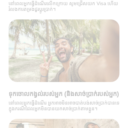
នៅពេលអ្នកធ្វើដំណើរលើកក្រោយ សូមជ្រើសយក Visa ហើយ​
រំលងការតម្រង់​ជួរ​ប្ដូរ​ប្រាក់​។
ទុកចោលកង្វល់របស់អ្នក (និងសាច់ប្រាក់របស់អ្នក)
នៅពេលអ្នកធ្វើដំណើរ អ្នកអាចមិនអាចបាត់បង់សាច់ប្រាក់បានទេ
ក្នុងករណីដែលអ្នក​មិន​បាន​យក​សាច់​ប្រាក់តាមខ្លួន។