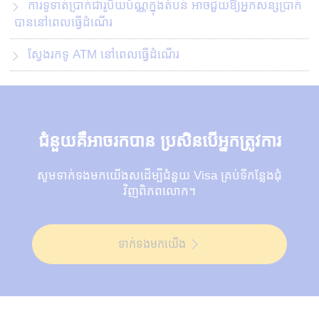
ការទូទាត់ប្រាក់ជារូបិយប័ណ្ណក្នុងតំបន់ អាចជួយឱ្យអ្នកសន្សំប្រាក់
បាននៅពេលធ្វើដំណើរ
ស្វែងរកទូ​ ATM ​នៅពេលធ្វើដំណើរ
ជំនួយគឺអាចរកបាន ប្រសិនបើអ្នកត្រូវការ
សូមទាក់ទងមកយើងសដើម្បីជំនួយ Visa គ្រប់ទីកន្លែងជុំ
វិញពិភពលោក។
ទាក់ទងមកយើង