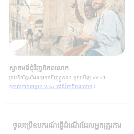
ស្វាគមន៍ជុំវិញពិភពលោក
គ្រប់ទីកន្លែងដែលអ្នកឃើញខ្លួនឯង អ្នកឃើញ Visa។
ទូទាត់ប្រាក់ជាមួយ Visa នៅជុំវិញពិភពលោក
ចូលប្រើឧបករណ៍ធ្វើដំណើរដែលអ្នកត្រូវការ