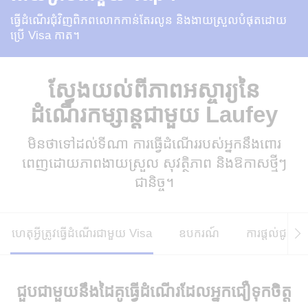
ធ្វើដំណើរជុំវិញពិភពលោកកាន់តែរលូន និងងាយស្រួលបំផុតដោយ
ប្រើ Visa កាត។
ស្វែងយល់ពីភាពអស្ចារ្យនៃ
ដំណើរកម្សាន្តជាមួយ Laufey
មិនថាទៅដល់ទីណា ការធ្វើដំណើររបស់អ្នកនឹងពោរ
ពេញដោយភាពងាយស្រួល សុវត្ថិភាព និងឱកាសថ្មីៗ
ជានិច្ច។
ហេតុអ្វីត្រូវធ្វើដំណើរជាមួយ Visa
ឧបករណ៍
ការផ្តល់ជូន +
ជួបជាមួយនឹង​ដៃគូ​ធ្វើដំណើរដែលអ្នកជឿទុកចិត្ត