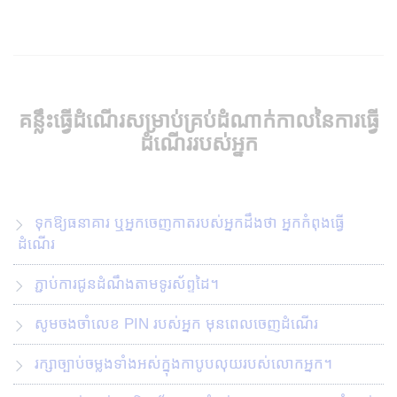
គន្លឹះធ្វើដំណើរសម្រាប់គ្រប់ដំណាក់កាលនៃការធ្វើ
ដំណើររបស់អ្នក
ទុកឱ្យធនាគារ ឬអ្នកចេញកាតរបស់អ្នកដឹងថា អ្នកកំពុងធ្វើ
ដំណើរ
ភ្ជាប់ការជូនដំណឹងតាមទូរស័ព្ទដៃ។
សូមចងចាំលេខ PIN របស់អ្នក មុនពេលចេញដំណើរ
រក្សាច្បាប់ចម្លងទាំងអស់ក្នុងកាបូបលុយរបស់លោកអ្នក។